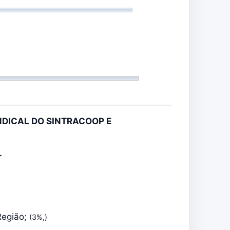
NDICAL DO SINTRACOOP E
r
Região;
(3%,)